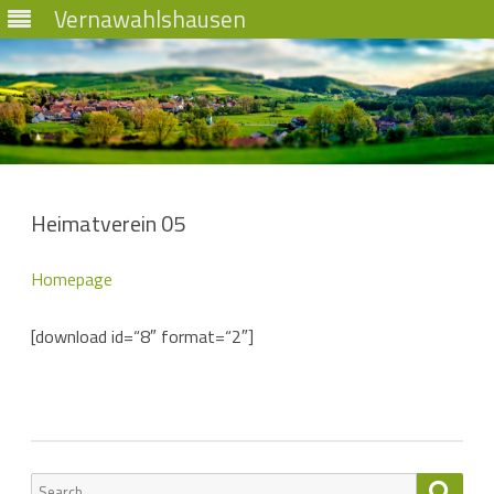
Vernawahlshausen
Skip
to
content
Heimatverein 05
Homepage
[download id=“8″ format=“2″]
Search
Searc