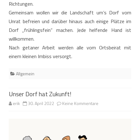
Landschaft“
Richtungen.
Gemeinsam wollen wir die Landschaft um’s Dorf vom
lädt
Unrat befreien und darüber hinaus auch einige Plätze im
der
Dorf „frühlingsfein“ machen. Jede helfende Hand ist
Ortsbeirat
willkommen.
Vernawahlshausen
Nach getaner Arbeit werden alle vom Ortsbeirat mit
einem kleinen Imbiss versorgt.
in
Verbindung
Allgemein
mit
den
Unser Dorf hat Zukunft!
Vereinen
zu
erik
30. April 2022
Keine Kommentare
am
Unser
Samstag
Dorf
den
hat