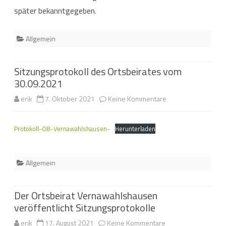
später bekanntgegeben.
Allgemein
Sitzungsprotokoll des Ortsbeirates vom
30.09.2021
zu
erik
7. Oktober 2021
Keine Kommentare
Sitzungsprotokoll
Protokoll-OB-Vernawahlshausen-
Herunterladen
des
Ortsbeirates
Allgemein
vom
30.09.2021
Der Ortsbeirat Vernawahlshausen
veröffentlicht Sitzungsprotokolle
zu
erik
17. August 2021
Keine Kommentare