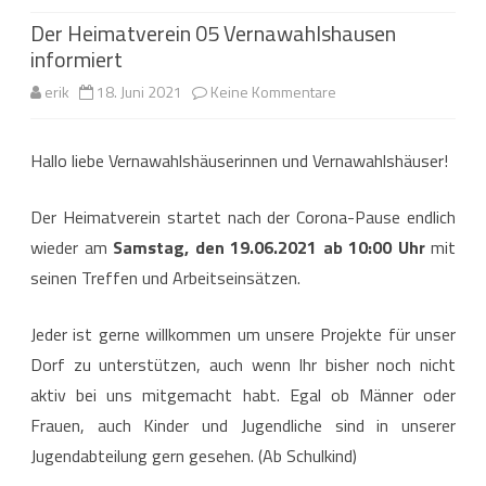
Der Heimatverein 05 Vernawahlshausen
informiert
zu
erik
18. Juni 2021
Keine Kommentare
Der
Hallo liebe Vernawahlshäuserinnen und Vernawahlshäuser!
Heimatverein
05
Der Heimatverein startet nach der Corona-Pause endlich
Vernawahlshausen
wieder am
Samstag, den 19.06.2021 ab 10:00 Uhr
mit
seinen Treffen und Arbeitseinsätzen.
informiert
Jeder ist gerne willkommen um unsere Projekte für unser
Dorf zu unterstützen, auch wenn Ihr bisher noch nicht
aktiv bei uns mitgemacht habt. Egal ob Männer oder
Frauen, auch Kinder und Jugendliche sind in unserer
Jugendabteilung gern gesehen. (Ab Schulkind)