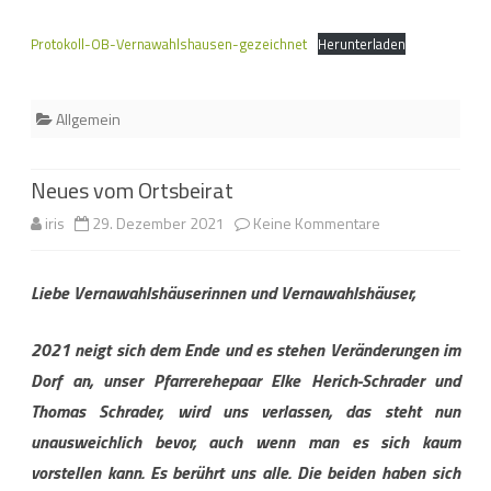
Ortsbeirates
Protokoll-OB-Vernawahlshausen-gezeichnet
Herunterladen
Allgemein
Neues vom Ortsbeirat
zu
iris
29. Dezember 2021
Keine Kommentare
Neues
Liebe Vernawahlsh
ä
userinnen und Vernawahlsh
ä
user,
vom
Ortsbeirat
2021 neigt sich dem Ende und es stehen Veränderungen im
Dorf an, unser Pfarrerehepaar
Elke Herich-Schrader und
Thomas Schrader, wird uns verlassen, das steht nun
unausweichlich bevor, auch wenn man es sich kaum
vorstellen kann. Es berührt uns alle. Die beiden haben sich