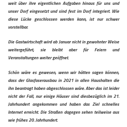
weit über ihre eigentlichen Aufgaben hinaus für uns und
unser Dorf eingesetzt und sind fest im Dorf integriert. Wie
diese Lücke geschlossen werden kann, ist nur schwer
vorstellbar.
Die Gastwirtschaft wird ab Januar nicht in gewohnter Weise
weitergef
ü
hrt, sie bleibt aber f
ü
r Feiern und
Veranstaltungen weiter ge
ö
ffnet.
Sch
ö
n w
ä
re es gewesen, wenn wir h
ä
tten sagen k
ö
nnen,
dass der Glasfaserausbau in 2021 in allen Haushalten die
ihn beantragt haben abgeschlossen w
ä
re. Aber das ist leider
nicht der Fall, nur einige H
ä
user sind diesbez
ü
glich im 21.
Jahrhundert angekommen und haben das Ziel schnelles
Internet erreicht. Die Stra
ß
en dagegen sehen teilweise aus
wie fr
ü
hes 20. Jahrhundert.