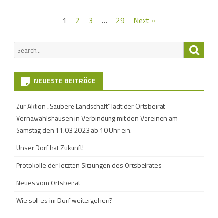
Seitennummerierung
1
2
3
…
29
Next »
der
Search
Searc
Beiträge
for:
NEUESTE BEITRÄGE
Zur Aktion „Saubere Landschaft“ lädt der Ortsbeirat
Vernawahlshausen in Verbindung mit den Vereinen am
Samstag den 11.03.2023 ab 10 Uhr ein.
Unser Dorf hat Zukunft!
Protokolle der letzten Sitzungen des Ortsbeirates
Neues vom Ortsbeirat
Wie soll es im Dorf weitergehen?