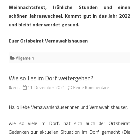
Weihnachtsfest, fr
ö
hliche Stunden und einen
sch
ö
nen Jahreswechsel. Kommt gut in das Jahr 2022
und bleibt oder werdet gesund.
Euer Ortsbeirat Vernawahlshausen
Allgemein
Wie soll es im Dorf weitergehen?
zu
erik
11. Dezember 2021
Keine Kommentare
Wie
Hallo liebe Vernawahlshäuserinnen und Vernawahlshäuser,
soll
es
wie so viele im Dorf, hat sich auch der Ortsbeirat
im
Gedanken zur aktuellen Situation im Dorf gemacht (Die