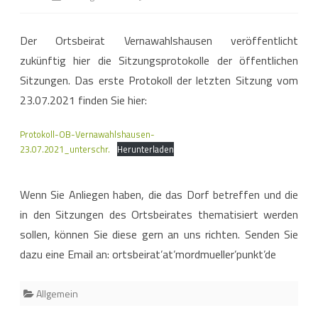
Der
Der Ortsbeirat Vernawahlshausen veröffentlicht
Ortsbeirat
zukünftig hier die Sitzungsprotokolle der öffentlichen
Vernawahlshausen
Sitzungen. Das erste Protokoll der letzten Sitzung vom
veröffentlicht
23.07.2021 finden Sie hier:
Sitzungsprotokolle
Protokoll-OB-Vernawahlshausen-
23.07.2021_unterschr.
Herunterladen
Wenn Sie Anliegen haben, die das Dorf betreffen und die
in den Sitzungen des Ortsbeirates thematisiert werden
sollen, können Sie diese gern an uns richten. Senden Sie
dazu eine Email an: ortsbeirat’at’mordmueller’punkt’de
Allgemein