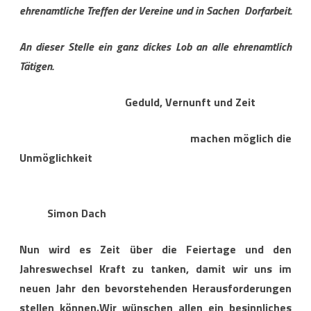
ehrenamtliche Treffen der Vereine und in Sachen Dorfarbeit.
An dieser Stelle ein ganz dickes Lob an alle ehrenamtlich
T
ä
tigen.
Geduld, Vernunft und Zeit
machen m
ö
glich die
Unm
ö
glichkeit
Simon Dach
Nun wird es Zeit
ü
ber die Feiertage und den
Jahreswechsel Kraft zu tanken, damit wir uns im
neuen Jahr den bevorstehenden Herausforderungen
stellen k
ö
nnen.Wir w
ü
nschen allen ein besinnliches