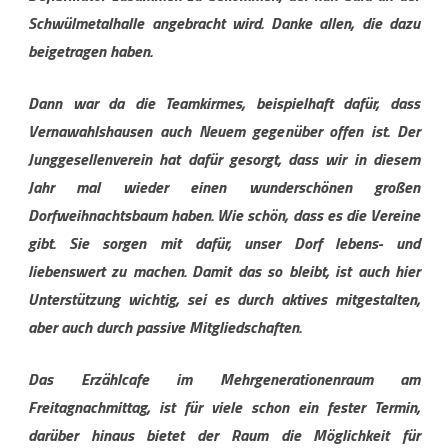
Schw
ü
lmetalhalle angebracht wird. Danke allen, die dazu
beigetragen haben.
Dann war da die Teamkirmes, beispielhaft daf
ü
r, dass
Vernawahlshausen auch Neuem gegen
ü
ber offen ist. Der
Junggesellenverein hat daf
ü
r gesorgt, dass wir in diesem
Jahr mal wieder einen wundersch
ö
nen gro
ß
en
Dorfweihnachtsbaum haben. Wie sch
ö
n, dass es die Vereine
gibt. Sie sorgen mit daf
ü
r, unser Dorf lebens-
und
liebenswert zu machen. Damit das so bleibt, ist auch hier
Unterst
ü
tzung wichtig, sei es durch aktives mitgestalten,
aber auch durch passive Mitgliedschaften.
Das Erz
ä
hlcafe im Mehrgenerationenraum am
Freitagnachmittag, ist f
ü
r viele schon ein fester Termin,
dar
ü
ber hinaus bietet der Raum die M
ö
glichkeit f
ü
r