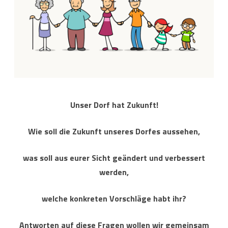
11.03.2023
Zukunft!
ab
10
Uhr
ein.
Unser Dorf hat Zukunft!
Wie soll die Zukunft unseres Dorfes aussehen,
was soll aus eurer Sicht geändert und verbessert
werden,
welche konkreten Vorschläge habt ihr?
Antworten auf diese Fragen wollen wir gemeinsam