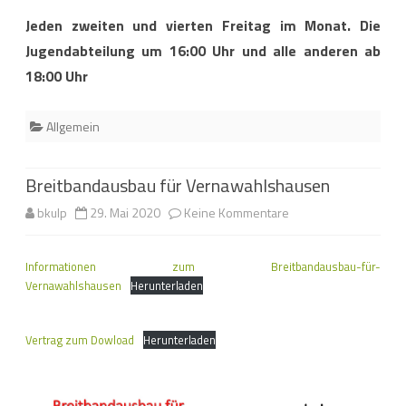
Jeden zweiten und vierten Freitag im Monat. Die
Jugendabteilung um 16:00 Uhr und alle anderen ab
18:00 Uhr
Allgemein
Breitbandausbau für Vernawahlshausen
zu
bkulp
29. Mai 2020
Keine Kommentare
Breitbandausbau
Informationen zum Breitbandausbau-für-
für
Vernawahlshausen
Herunterladen
Vernawahlshausen
Vertrag zum Dowload
Herunterladen