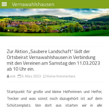
Vernawahlshausen
Skip
to
content
Zur Aktion „Saubere Landschaft“ lädt der
Ortsbeirat Vernawahlshausen in Verbindung
mit den Vereinen am Samstag den 11.03.2023
ab 10 Uhr ein.
zu
erik
6. März 2023
Keine Kommentare
Zur
Startpunkt für große und kleine Helferinnen und Helfer,
Aktion
Trecker und was sonst noch dazugehört ist auf dem
„Saubere
Schützenplatz. Von dort aus starten wir in alle