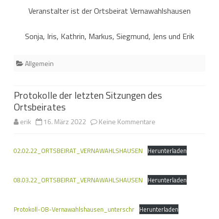
Veranstalter ist der Ortsbeirat Vernawahlshausen
Sonja, Iris, Kathrin, Markus, Siegmund, Jens und Erik
Allgemein
Protokolle der letzten Sitzungen des
Ortsbeirates
zu
erik
16. März 2022
Keine Kommentare
Protokolle
02.02.22_ORTSBEIRAT_VERNAWAHLSHAUSEN
Herunterladen
der
letzten
08.03.22_ORTSBEIRAT_VERNAWAHLSHAUSEN
Herunterladen
Sitzungen
des
Protokoll-OB-Vernawahlshausen_unterschr
Herunterladen