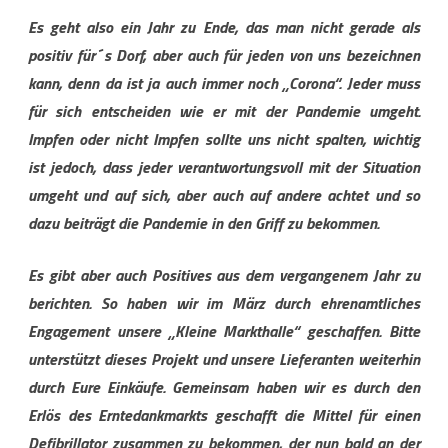
Es geht also ein Jahr zu Ende, das man nicht gerade als
positiv f
ü
r
´
s Dorf, aber auch f
ü
r jeden von uns bezeichnen
kann, denn da ist ja auch immer noch
„
Corona
“
. Jeder muss
f
ü
r sich entscheiden wie er mit der Pandemie umgeht.
Impfen oder nicht Impfen sollte uns nicht spalten, wichtig
ist jedoch, dass jeder verantwortungsvoll mit der Situation
umgeht und auf sich, aber auch auf andere achtet und so
dazu beitr
ä
gt die Pandemie in den Griff zu bekommen.
Es gibt aber auch Positives aus dem vergangenem Jahr zu
berichten. So haben wir im M
ä
rz durch ehrenamtliches
Engagement unsere
„
Kleine Markthalle
“
geschaffen. Bitte
unterst
ü
tzt dieses Projekt und unsere Lieferanten weiterhin
durch Eure Eink
ä
ufe. Gemeinsam haben wir es durch den
Erl
ö
s des Erntedankmarkt
s geschafft die Mittel f
ü
r einen
Defibrillator zusammen zu bekommen, der nun bald an der